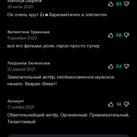
армии
Matusya Gagieva
43
28 июля 2020
Со-
джун
Он очень крут 👍🔥Харизматичен и элегантен
проходил
в
Валентина Травкина
период
38
11 декабря 2020
с
все его фильмы, роли, герои просто супер
2008
по
2010
Людмила Зеленкова
33
год.
22 апреля 2021
Свою
Замечательный актёр, необыкновенное мужское
актерскую
начало. Хваран-Виват!
карьеру
Пак
Аккаунт
начал
14
17 ноября 2021
в
Обаятельнейший актёр. Органичный. Привлекательный.
2011
Талантливый.
году,
снявшись
в