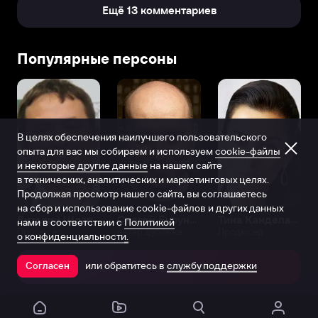
Ещё 13 комментариев
небольших
ролях
второго
Популярные персоны
плана
в
нескольких
корейских
драмах.
Он
В целях обеспечения наилучшего пользовательского
опыта для вас мы собираем и используем
cookie-файлы
быстро
и некоторые другие данные
на нашем сайте
завоевал
в технических, аналитических и маркетинговых целях.
известность
Продолжая просмотр нашего сайта, вы соглашаетесь
благодаря
на сбор и использование cookie-файлов и других данных
своим
Виталий Шляппо
Сергей Бурунов
Тина Канделаки
нами в соответствии с
Политикой
впечатляющим
Продюсер
Актёр дубляжа
Продюсер
о конфиденциальности.
актерским
способностям
или обратитесь в
службу поддержки
Согласен
Открыть в приложении
и
приятной
внешности