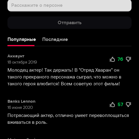
джун
Расскажите о персоне
(настоящее
имя
Отправить
Пак
Ён-
гю)
Популярные
Последние
родился
в
Аккаунт
Сеуле,
76
18 октября 2019
Южная
Молодец актер! Так держать! В "Отряд Хваран" он
Корея.
такого прекраного персонажа сыграл, что можно в
У
такого героя влюбится! Всем советую этот фильм!
него
есть
два
Banks Lennon
57
младший
16 июня 2020
брата.
Потрясающий актер, отлично умеет перевоплощаться
Срочную
вживаться в роль.
службу
в