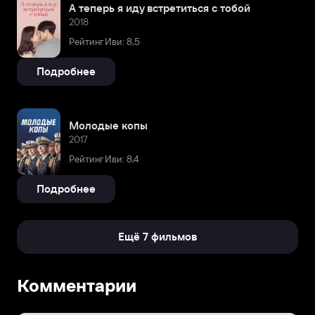
А теперь я иду встретиться с тобой
2018
Рейтинг Иви: 8,5
Подробнее
Молодые копы
2017
Рейтинг Иви: 8,4
Подробнее
Ещё 7 фильмов
Биография
Комментарии
Пак
Со-