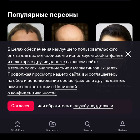
Популярные персоны
В целях обеспечения наилучшего пользовательского
опыта для вас мы собираем и используем
cookie-файлы
и некоторые другие данные
на нашем сайте
в технических, аналитических и маркетинговых целях.
Продолжая просмотр нашего сайта, вы соглашаетесь
на сбор и использование cookie-файлов и других данных
Виталий Шляппо
Сергей Бурунов
Тина Канделаки
нами в соответствии с
Политикой
Продюсер
Актёр дубляжа
Продюсер
о конфиденциальности.
или обратитесь в
службу поддержки
Согласен
Открыть в приложении
Мой Иви
Каталог
Поиск
Войти