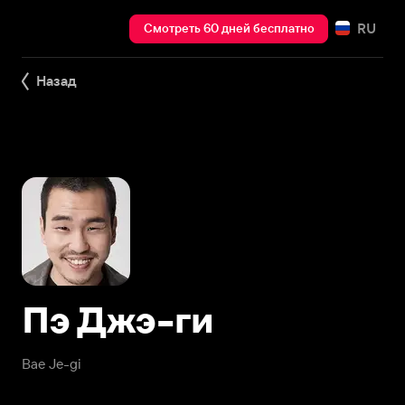
RU
Смотреть 60 дней бесплатно
Назад
Пэ Джэ-ги
Bae Je-gi