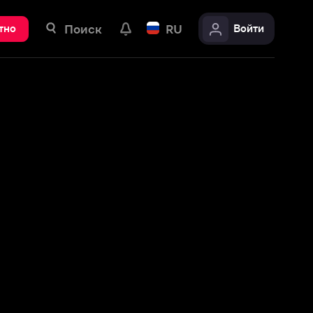
ск
RU
Войти