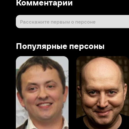
Популярные персоны
Виталий Шляппо
Сергей Бурунов
Тин
Продюсер
Актёр дубляжа
Прод