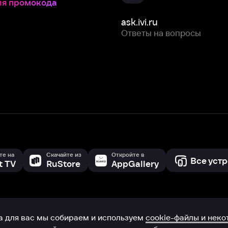
Скачайте из
Откройте в
Все устройства
RuStore
AppGallery
с мы собираем и используем
cookie-файлы и некоторые другие да
 сайта, вы соглашаетесь на сбор и использование cookie-файлов 
Box Office, Inc