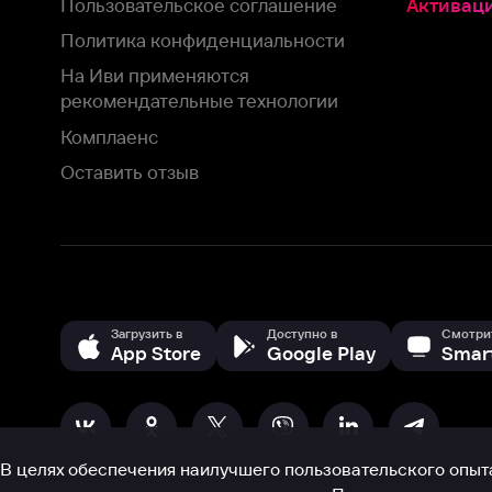
Загрузить в
Доступно в
Смотрите на
App Store
Google Play
Smart TV
В целях обеспечения наилучшего пользовательского опыта для ва
аналитических и маркетинговых целях. Продолжая просмотр нашего
©
2026
ООО «Иви.ру»
с
Политикой о конфиденциальности.
HBO ® and related service marks are the property of Home 
или обратитесь в
службу поддержки
Согласен