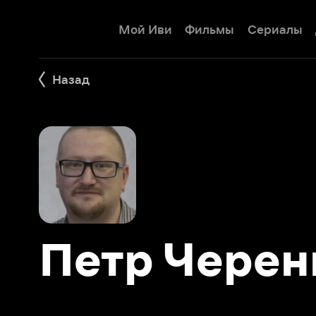
Мой Иви
Фильмы
Сериалы
Детям
Назад
Петр Черенко
Фильмы 3