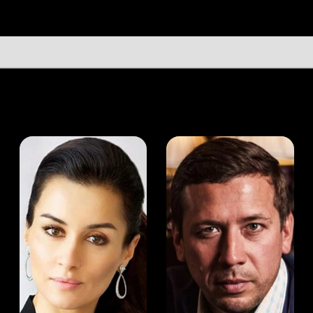
а Канделаки
Андрей Мерзликин
юсер
Актёр
Актёр
Мой Иви
Петр Черенков