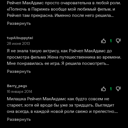
девчонки»
Рейчел МакАдамс просто очаровательна в любой роли.
в
«Полночь в Париже» вообще мой любимый фильм, и
2004
Рейчел там прекрасна. Именно после него решила
году.
посмо...
Развернуть
Появилась
она
tupAlbuppytal
и
1
28 июня 2013
в
Я не знала такую актрису, как Рэйчел МакАдамс до
канадском
просмотра фильма Жена путешественника во времени.
телесериале
Мне понравилась ее игра. Я решила посмотреть
«Slings
онлайн...
Развернуть
and
Arrows»,
где
Barry_pags
1
сыграла
16 января 2014
главную
Милашка Рейчел МакАкдамс как будто совсем не
роль
стареет, хотя ей вроде бы уже за тридцать. Выглядит
в
она всегда, в каждой новой роли свежо и прелестно.
первом
См...
Развернуть
сезоне.