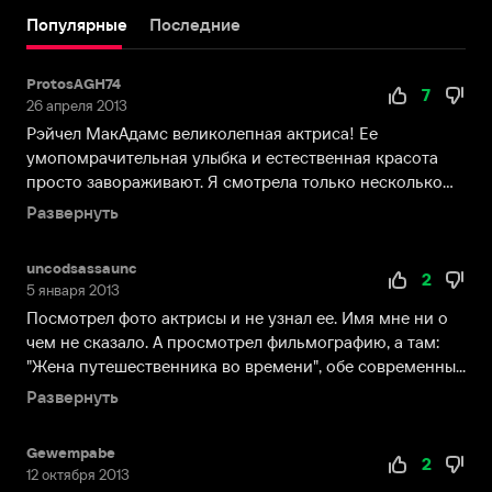
«Цыпочка»
Популярные
Последние
с
Робом
ProtosAGH74
Шнайдером,
7
26 апреля 2013
но
Рэйчел МакАдамс великолепная актриса! Ее
настоящее
умопомрачительная улыбка и естественная красота
признание
просто завораживают. Я смотрела только несколько
пришло
фильмов актр...
к
Развернуть
актрисе
после
uncodsassaunc
2
того,
5 января 2013
как
Посмотрел фото актрисы и не узнал ее. Имя мне ни о
она
чем не сказало. А просмотрел фильмографию, а там:
приняла
"Жена путешественника во времени", обе современны...
участие
Развернуть
в
съёмках
фильма
Gewempabe
2
12 октября 2013
«Дрянные