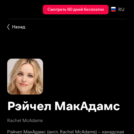
RU
Смотреть 60 дней бесплатно
Назад
Рэйчел МакАдамс
Rachel McAdams
Рэйчел МакАдамс (англ. Rachel McAdams) – канадская