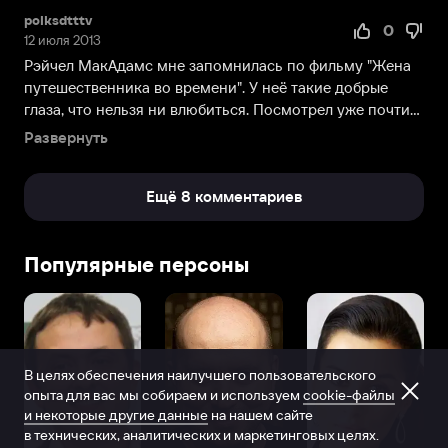
Однако
polksdtttv
из-
0
12 июля 2013
за
Рэйчел МакАдамс мне запомнилась по фильму "Жена
возрастающей
путешественника во времени". У неё такие добрые
популярности
глаза, что нельзя ни влюбиться. Посмотрел уже почти
Рэйчел
вс...
МакАдамс
Развернуть
прекратила
съёмки
Ещё 8 комментариев
и
занялась
более
Популярные персоны
масштабными
проектами.
В
2004
году
на
В целях обеспечения наилучшего пользовательского
опыта для вас мы собираем и используем
cookie-файлы
экраны
и некоторые другие данные
на нашем сайте
вышла
в технических, аналитических и маркетинговых целях.
экранизация