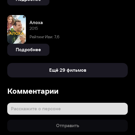
Алоха
2015
Рейтинг Иви: 7,6
Подробнее
Ещё 29 фильмов
Биография
Комментарии
Рэйчел
МакАдамс
исполнила
Расскажите о персоне
главную
роль
Отправить
в
картине