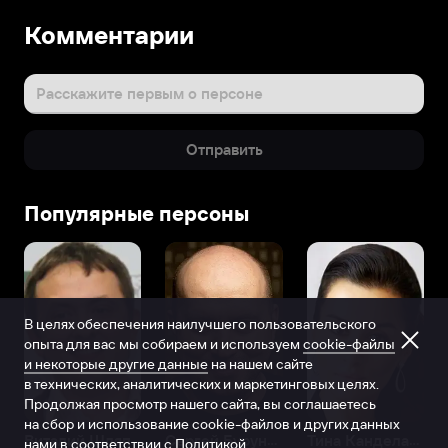
Комментарии
Расскажите первым о персоне
Отправить
Популярные персоны
В целях обеспечения наилучшего пользовательского
опыта для вас мы собираем и используем
cookie-файлы
и некоторые другие данные
на нашем сайте
в технических, аналитических и маркетинговых целях.
Продолжая просмотр нашего сайта, вы соглашаетесь
на сбор и использование cookie-файлов и других данных
Виталий Шляппо
Сергей Бурунов
Тина Канделаки
нами в соответствии с
Политикой