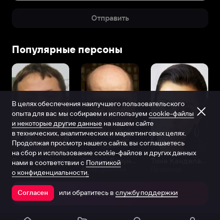
Отправить
Популярные персоны
В целях обеспечения наилучшего пользовательского
опыта для вас мы собираем и используем
cookie-файлы
и некоторые другие данные
на нашем сайте
в технических, аналитических и маркетинговых целях.
Продолжая просмотр нашего сайта, вы соглашаетесь
на сбор и использование cookie-файлов и других данных
Виталий Шляппо
Сергей Бурунов
Тина Канделаки
нами в соответствии с
Политикой
Продюсер
Актёр дубляжа
Продюсер
о конфиденциальности.
или обратитесь в
службу поддержки
Согласен
Открыть в приложении