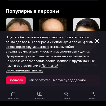
Популярные персоны
В целях обеспечения наилучшего пользовательского
опыта для вас мы собираем и используем
cookie-файлы
и некоторые другие данные
на нашем сайте
в технических, аналитических и маркетинговых целях.
Продолжая просмотр нашего сайта, вы соглашаетесь
на сбор и использование cookie-файлов и других данных
Виталий Шляппо
Сергей Бурунов
Тина Канделаки
нами в соответствии с
Политикой
Продюсер
Актёр дубляжа
Продюсер
о конфиденциальности.
или обратитесь в
службу поддержки
Согласен
Открыть в приложении
Мой Иви
Каталог
Поиск
Войти