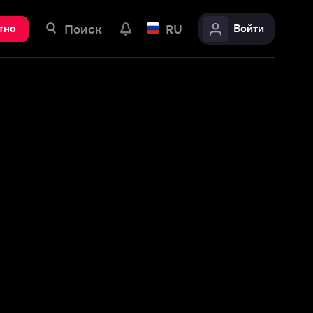
ск
RU
Войти