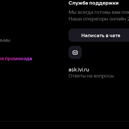
окода
ask.ivi.ru
Ответы на вопросы
Скачайте из
Откройте в
Все устройства
RuStore
AppGallery
с мы собираем и используем
cookie-файлы и некоторые другие да
 сайта, вы соглашаетесь на сбор и использование cookie-файлов 
Box Office, Inc