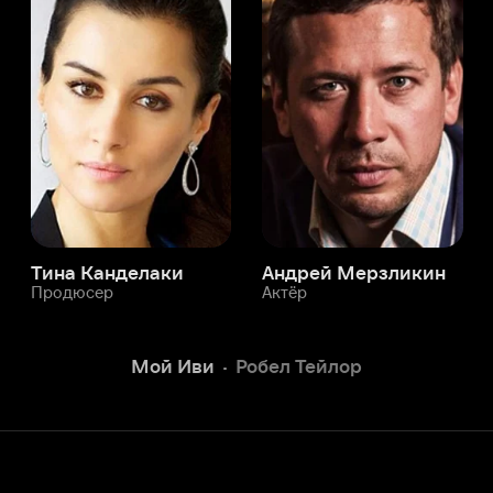
а Канделаки
Андрей Мерзликин
юсер
Актёр
Актёр
Мой Иви
Робел Тейлор
Служба поддержки
Мы всегда готовы вам помочь.
Наши операторы онлайн 24/7
Написать в чате