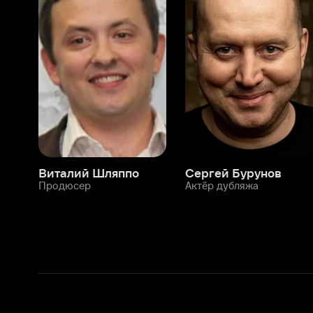
Виталий Шляппо
Сергей Бурунов
Тин
Продюсер
Актёр дубляжа
Прод
О нас
Разделы
О компании
Мой Иви
Вакансии
Фильмы
Программа бета-тестирования
Сериалы
Информация для партнёров
Мультфильмы
Размещение рекламы
Статьи