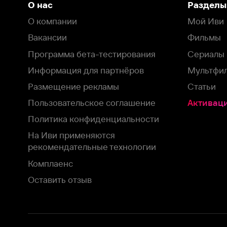
Пользовательское соглашение
Активация пром
Политика конфиденциальности
На Иви применяются
рекомендательные технологии
Комплаенс
Оставить отзыв
Загрузить в
Доступно в
Смотрите на
App Store
Google Play
Smart TV
В целях обеспечения наилучшего пользовательского опыта для ва
аналитических и маркетинговых целях. Продолжая просмотр нашего
©
2026
ООО «Иви.ру»
с
Политикой о конфиденциальности.
HBO ® and related service marks are the property of Home 