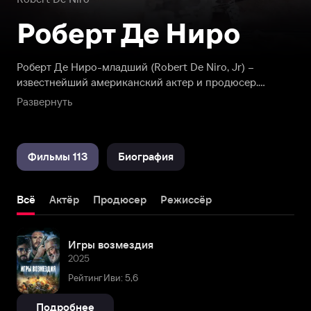
Роберт Де Ниро
Роберт Де Ниро-младший (Robert De Niro, Jr) –
известнейший американский актер и продюсер.
Обладатель премий «Оскар» и «Золотой глобус».
Развернуть
Фильмы 113
Биография
Всё
Актёр
Продюсер
Режиссёр
Игры возмездия
2025
Рейтинг Иви: 5,6
Подробнее