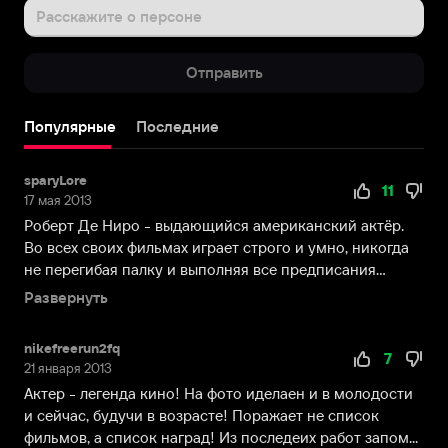
августа
Расскажите о персоне
1943
года
Отправить
в
Нью-
Йорке,
Популярные
Последние
в
семье
sparyLore
скульптора
11
17 мая 2013
и
Роберт Де Ниро - выдающийся американский актёр.
художника
Во всех своих фильмах играет строго и умно, никогда
Роберта
не перегибая палку и выполняя все предписания
Де
режи...
Ниро
Развернуть
старшего
и
nikefreerun2fq
7
Вирджинии
21 января 2013
Адмирал,
Актер - легенда кино! На фото иделаен и в молодости
также
и сейчас, будучи в возрасте! Поражает не список
художницы.
фильмов, а список наград! Из последеих работ запом...