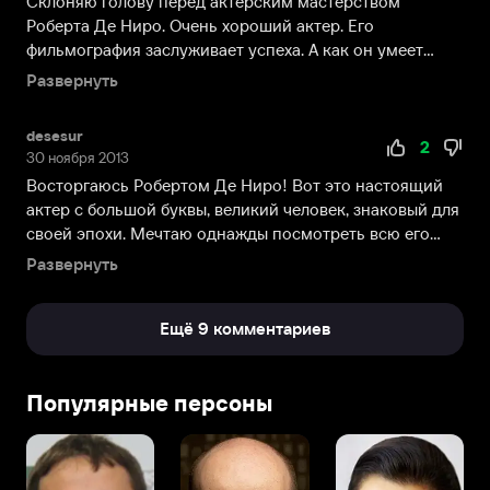
Склоняю голову перед актерским мастерством
кличка
Роберта Де Ниро. Очень хороший актер. Его
Бобби-
фильмография заслуживает успеха. А как он умеет
Молоко.
перевоплощаться, ...
Развернуть
Уже
в
desesur
возрасте
2
30 ноября 2013
десяти
Восторгаюсь Робертом Де Ниро! Вот это настоящий
лет
актер с большой буквы, великий человек, знаковый для
юный
своей эпохи. Мечтаю однажды посмотреть всю его
Де
фи...
Ниро
Развернуть
дебютировал
на
Ещё 9 комментариев
сцене
в
школьной
Популярные персоны
постановке
«Удивительный
волшебник
из