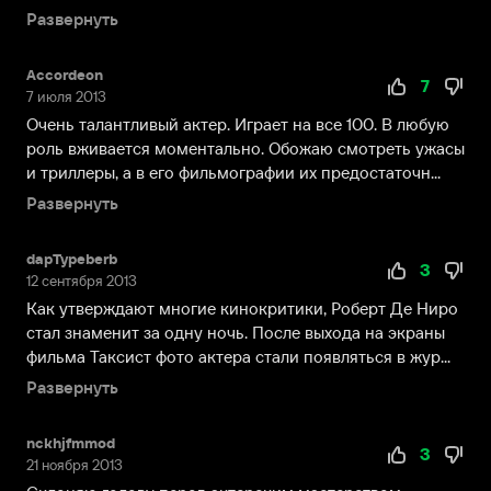
Но
Развернуть
спустя
два
года
Accordeon
7
7 июля 2013
пара
рассталась.
Очень талантливый актер. Играет на все 100. В любую
Детство
роль вживается моментально. Обожаю смотреть ужасы
Роберта
и триллеры, а в его фильмографии их предостаточн...
прошло
Развернуть
в
районе
dapTypeberb
итальянских
3
12 сентября 2013
иммигрантов,
Как утверждают многие кинокритики, Роберт Де Ниро
где
стал знаменит за одну ночь. После выхода на экраны
у
фильма Таксист фото актера стали появляться в жур...
него
Развернуть
из-
за
бледного
nckhjfmmod
3
вида
21 ноября 2013
была