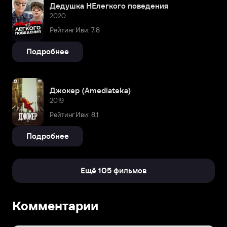
Дедушка НЕлегкого поведения
2020
Рейтинг Иви: 7,8
Подробнее
Джокер (Amediateka)
2019
Рейтинг Иви: 8,1
Подробнее
Ещё 105 фильмов
Биография
Комментарии
Родился
17