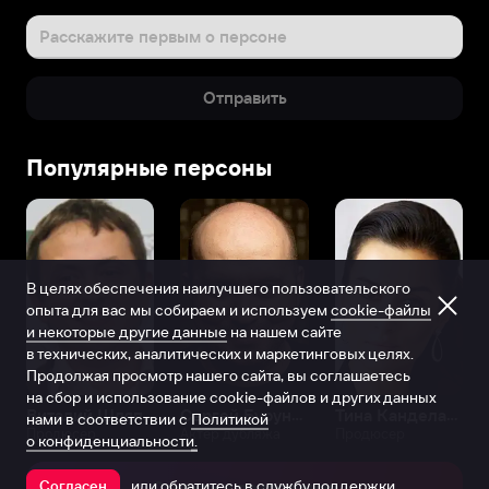
Расскажите первым о персоне
Отправить
Популярные персоны
В целях обеспечения наилучшего пользовательского
опыта для вас мы собираем и используем
cookie-файлы
и некоторые другие данные
на нашем сайте
в технических, аналитических и маркетинговых целях.
Продолжая просмотр нашего сайта, вы соглашаетесь
на сбор и использование cookie-файлов и других данных
Виталий Шляппо
Сергей Бурунов
Тина Канделаки
нами в соответствии с
Политикой
Продюсер
Актёр дубляжа
Продюсер
о конфиденциальности.
или обратитесь в
службу поддержки
Согласен
Открыть в приложении