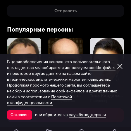
Отправить
Популярные персоны
В целях обеспечения наилучшего пользовательского
опыта для вас мы собираем и используем
cookie-файлы
и некоторые другие данные
на нашем сайте
в технических, аналитических и маркетинговых целях.
Продолжая просмотр нашего сайта, вы соглашаетесь
на сбор и использование cookie-файлов и других данных
Виталий Шляппо
Сергей Бурунов
Тина Канделаки
нами в соответствии с
Политикой
Продюсер
Актёр дубляжа
Продюсер
о конфиденциальности.
или обратитесь в
службу поддержки
Согласен
Открыть в приложении