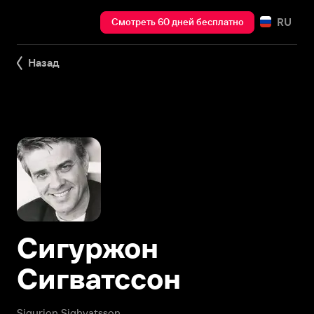
RU
Смотреть 60 дней бесплатно
Назад
Сигуржон
Сигватссон
Sigurjon Sighvatsson