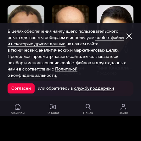
В целях обеспечения наилучшего пользовательского
опыта для вас мы собираем и используем
cookie-файлы
и некоторые другие данные
на нашем сайте
в технических, аналитических и маркетинговых целях.
Продолжая просмотр нашего сайта, вы соглашаетесь
на сбор и использование cookie-файлов и других данных
Виталий Шляппо
Сергей Бурунов
Тина Канделаки
нами в соответствии с
Политикой
Продюсер
Актёр дубляжа
Продюсер
о конфиденциальности.
или обратитесь в
службу поддержки
Согласен
Открыть в приложении
Мой Иви
Каталог
Поиск
Войти