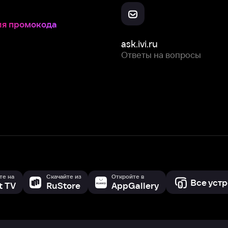
Скачайте из
Откройте в
Все устройства
RuStore
AppGallery
с мы собираем и используем
cookie-файлы и некоторые другие да
 сайта, вы соглашаетесь на сбор и использование cookie-файлов 
Box Office, Inc