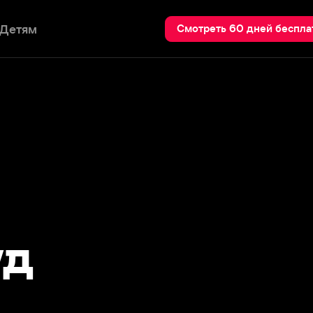
Пои
Смотреть 60 дней бесплатно
ер, сын голливудского актера и
 в Калифорнии. Снимался в