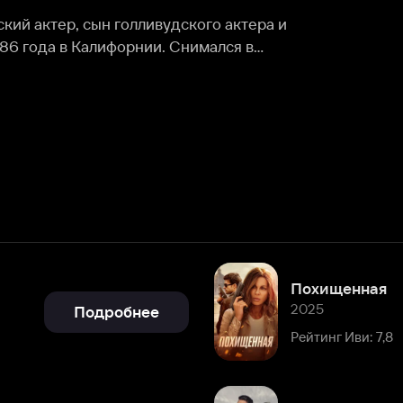
а» и др.
Похищенная
2025
Подробнее
Рейтинг Иви: 7,8
Аларум
2025
Подробнее
Рейтинг Иви: 5,9