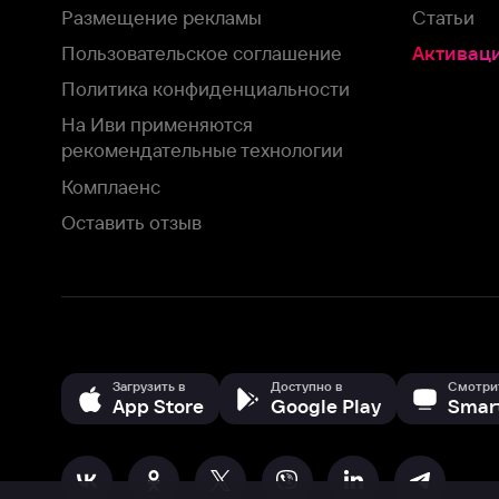
Загрузить в
Доступно в
Смотрите на
App Store
Google Play
Smart TV
В целях обеспечения наилучшего пользовательского опыта для ва
аналитических и маркетинговых целях. Продолжая просмотр нашего
©
2026
ООО «Иви.ру»
с
Политикой о конфиденциальности.
HBO ® and related service marks are the property of Home 
или обратитесь в
службу поддержки
Согласен