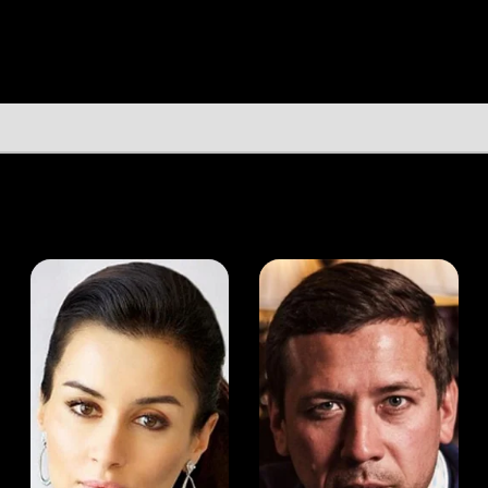
а Канделаки
Андрей Мерзликин
юсер
Актёр
Актёр
Мой Иви
Скотт Иствуд