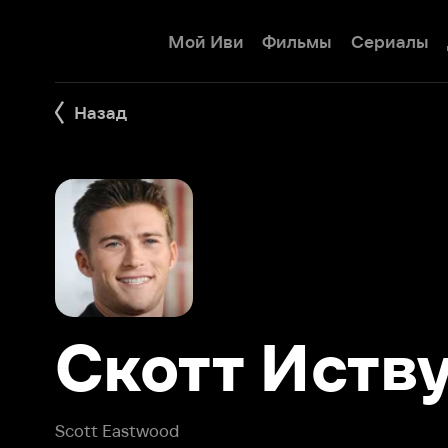
Мой Иви
Фильмы
Сериалы
Детям
Назад
Скотт Иствуд
Scott Eastwood
Скотт Иствуд (англ. Scott Eastwood) - американский акт
режиссера Клинта Иствуда. Родился 21 марта 1986 года