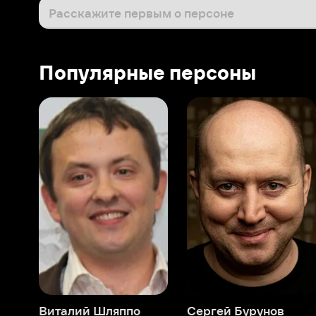
Виталий Шляппо
Сергей Бурунов
Тин
Продюсер
Актёр дубляжа
Прод
О нас
Разделы
О компании
Мой Иви
Вакансии
Фильмы