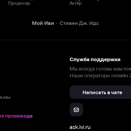
Написать в чате
окода
ask.ivi.ru
Ответы на вопросы
Скачайте из
Откройте в
Все устройства
RuStore
AppGallery