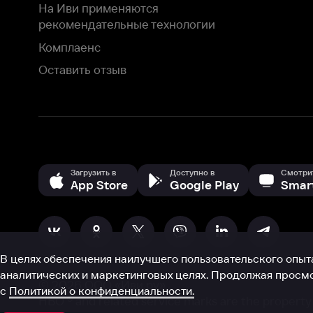
В целях обеспечения наилучшего пользовательского опыта для ва
аналитических и маркетинговых целях. Продолжая просмотр нашего
©
2026
ООО «Иви.ру»
с
Политикой о конфиденциальности.
HBO ® and related service marks are the property of Home 
или обратитесь в
службу поддержки
Согласен