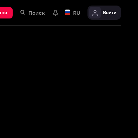
ск
RU
Войти