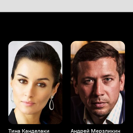
а Канделаки
Андрей Мерзликин
юсер
Актёр
Актёр
Мой Иви
Стивен Дж. Идс
Служба поддержки
Мы всегда готовы вам помочь.
Наши операторы онлайн 24/7