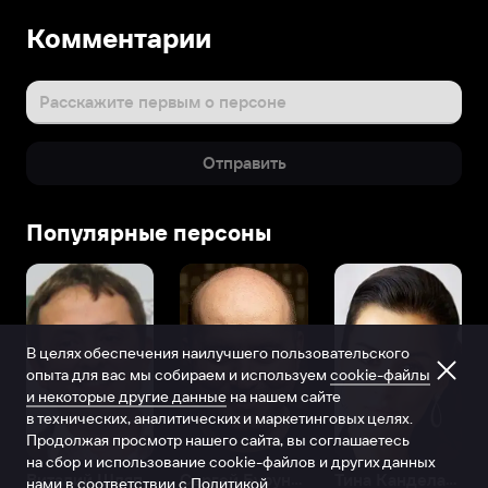
Комментарии
Расскажите первым о персоне
Отправить
Популярные персоны
В целях обеспечения наилучшего пользовательского
опыта для вас мы собираем и используем
cookie-файлы
и некоторые другие данные
на нашем сайте
в технических, аналитических и маркетинговых целях.
Продолжая просмотр нашего сайта, вы соглашаетесь
на сбор и использование cookie-файлов и других данных
Виталий Шляппо
Сергей Бурунов
Тина Канделаки
нами в соответствии с
Политикой