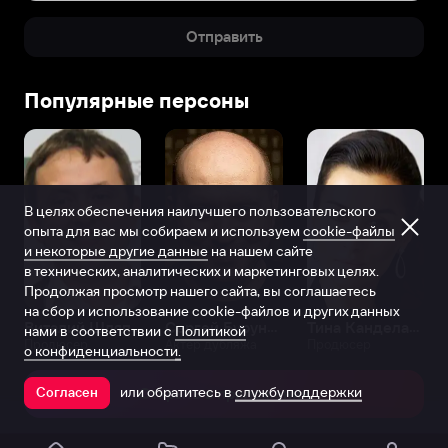
Отправить
Популярные персоны
В целях обеспечения наилучшего пользовательского
опыта для вас мы собираем и используем
cookie-файлы
и некоторые другие данные
на нашем сайте
в технических, аналитических и маркетинговых целях.
Продолжая просмотр нашего сайта, вы соглашаетесь
на сбор и использование cookie-файлов и других данных
Виталий Шляппо
Сергей Бурунов
Тина Канделаки
нами в соответствии с
Политикой
Продюсер
Актёр дубляжа
Продюсер
о конфиденциальности.
или обратитесь в
службу поддержки
Согласен
Открыть в приложении