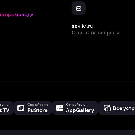
Скачайте из
Откройте в
Все устройства
RuStore
AppGallery
с мы собираем и используем
cookie-файлы и некоторые другие да
 сайта, вы соглашаетесь на сбор и использование cookie-файлов 
Box Office, Inc