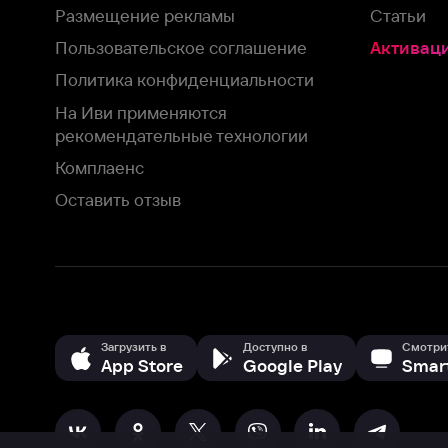
Загрузить в
Доступно в
Смотрите на
App Store
Google Play
Smart TV
В целях обеспечения наилучшего пользовательского опыта для ва
аналитических и маркетинговых целях. Продолжая просмотр нашего
©
2026
ООО «Иви.ру»
с
Политикой о конфиденциальности.
HBO ® and related service marks are the property of Home 
или обратитесь в
службу поддержки
Согласен