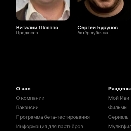
О нас
Разделы
О компании
Мой Иви
Вакансии
Фильмы
Программа бета-тестирования
Сериалы
Информация для партнёров
Мультфильмы
Размещение рекламы
Статьи
Пользовательское соглашение
Активация пром
Политика конфиденциальности
На Иви применяются
рекомендательные технологии
Комплаенс
Оставить отзыв