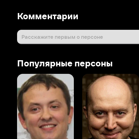
Популярные персоны
Виталий Шляппо
Сергей Бурунов
Тин
Продюсер
Актёр дубляжа
Прод