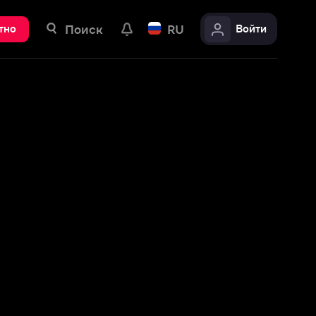
ск
RU
Войти