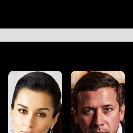
а Канделаки
Андрей Мерзликин
юсер
Актёр
Актёр
Мой Иви
Уур Юджел