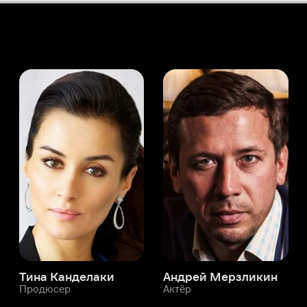
а Канделаки
Андрей Мерзликин
юсер
Актёр
Актёр
Мой Иви
Ванесса ван Шауле
Служба поддержки
Мы всегда готовы вам помочь.