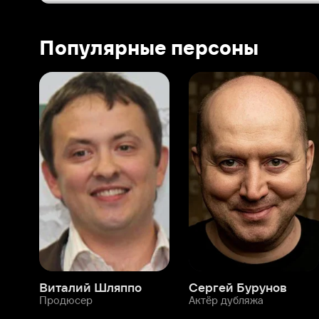
Виталий Шляппо
Сергей Бурунов
Тин
Продюсер
Актёр дубляжа
Прод
О нас
Разделы
О компании
Мой Иви