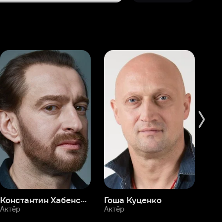
Константин Хабенский
Гоша Куценко
Фёдор Бондарчук
П
Актёр
Актёр
Ак