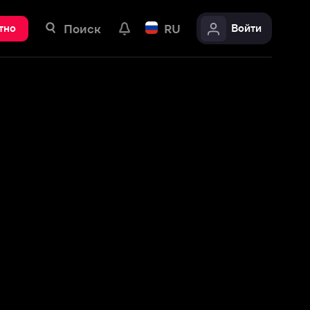
ск
RU
Войти