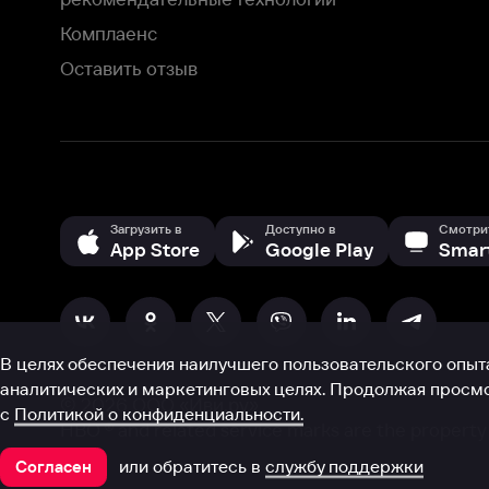
В целях обеспечения наилучшего пользовательского опыта для ва
аналитических и маркетинговых целях. Продолжая просмотр нашего
©
2026
ООО «Иви.ру»
с
Политикой о конфиденциальности.
HBO ® and related service marks are the property of Home 
или обратитесь в
службу поддержки
Согласен