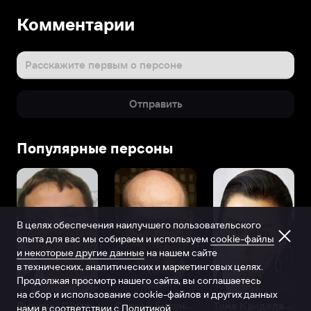
Комментарии
Расскажите первым о персоне
Отправить
Популярные персоны
В целях обеспечения наилучшего пользовательского
опыта для вас мы собираем и используем
cookie-файлы
и некоторые другие данные
на нашем сайте
в технических, аналитических и маркетинговых целях.
Продолжая просмотр нашего сайта, вы соглашаетесь
на сбор и использование cookie-файлов и других данных
Виталий Шляппо
Сергей Бурунов
Тина Канделаки
нами в соответствии с
Политикой