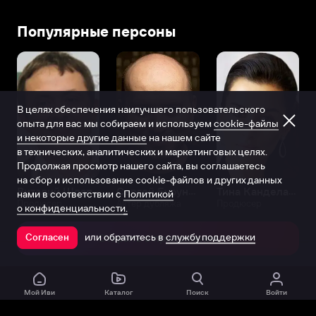
Популярные персоны
В целях обеспечения наилучшего пользовательского
опыта для вас мы собираем и используем
cookie-файлы
и некоторые другие данные
на нашем сайте
в технических, аналитических и маркетинговых целях.
Продолжая просмотр нашего сайта, вы соглашаетесь
на сбор и использование cookie-файлов и других данных
Виталий Шляппо
Сергей Бурунов
Тина Канделаки
нами в соответствии с
Политикой
Продюсер
Актёр дубляжа
Продюсер
о конфиденциальности.
или обратитесь в
службу поддержки
Согласен
Открыть в приложении
Мой Иви
Каталог
Поиск
Войти