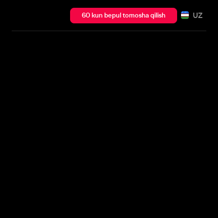
UZ
60 kun bepul tomosha qilish