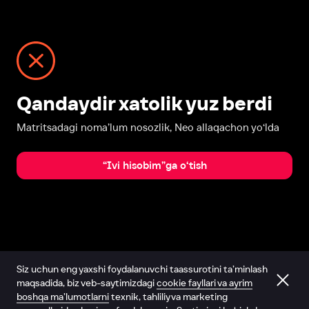
Qandaydir xatolik yuz berdi
Matritsadagi noma’lum nosozlik, Neo allaqachon yo‘lda
“Ivi hisobim”ga o‘tish
Siz uchun eng yaxshi foydalanuvchi taassurotini ta’minlash
maqsadida, biz veb-saytimizdagi
cookie fayllari va ayrim
boshqa ma’lumotlarni
texnik, tahliliy va marketing