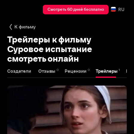
RU
Смотреть 60 дней бесплатно
К фильму
Трейлеры к фильму
Суровое испытание
смотреть онлайн
0
0
1
Создатели
Отзывы
Рецензии
Трейлеры
На