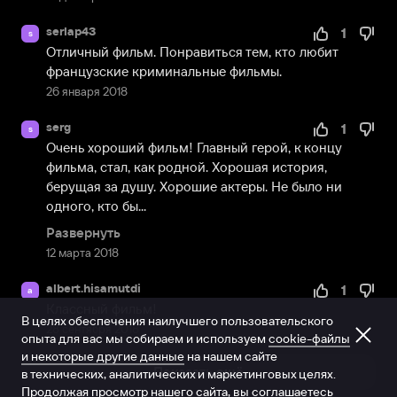
serlap43
1
s
Отличный фильм. Понравиться тем, кто любит 
французские криминальные фильмы.
26 января 2018
serg
1
s
Очень хороший фильм! Главный герой, к концу 
фильма, стал, как родной. Хорошая история, 
берущая за душу. Хорошие актеры. Не было ни 
одного, кто бы...
Развернуть
12 марта 2018
albert.hisamutdi
1
a
Классный фильм!
В целях обеспечения наилучшего пользовательского
28 сентября 2018
опыта для вас мы собираем и используем
cookie-файлы
и некоторые другие данные
на нашем сайте
Показать ещё
в технических, аналитических и маркетинговых целях.
Продолжая просмотр нашего сайта, вы соглашаетесь