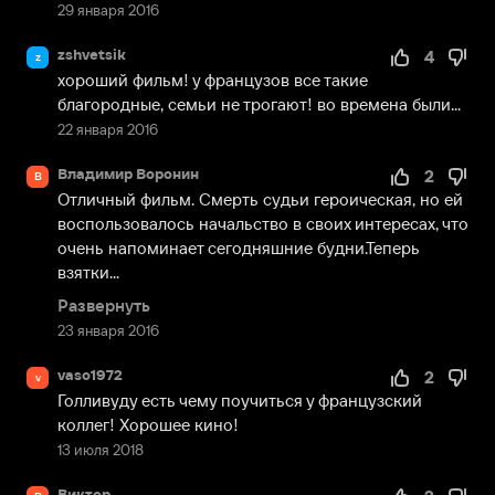
29 января 2016
zshvetsik
4
z
хороший фильм! у французов все такие 
благородные, семьи не трогают! во времена были...
22 января 2016
Владимир Воронин
2
В
Отличный фильм. Смерть судьи героическая, но ей 
воспользовалось начальство в своих интересах, что 
очень напоминает сегодняшние будни.Теперь 
взятки...
Развернуть
23 января 2016
vaso1972
2
v
Голливуду есть чему поучиться у французский 
коллег! Хорошее кино!
13 июля 2018
Виктор