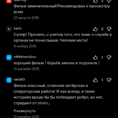
2
В
Фильм замечательный!Рекомендован к просмотру 
всем
23 августа 2018
kato
2
k
Супер! Проняло...с учетом того, что знаю о службе в 
органах не понаслышке. Человек чести!
8 ноября 2018
n666novikov
1
n
хороший фильм ! борьба закона и подонков !
13 декабря 2015
tati60
1
t
Фильм классный, отличная актёрская и 
операторская работа! И как всегда, в таких 
историях вроде бы бы побеждает добро, ан нет, 
страдают от этого...
Развернуть
13 декабря 2015