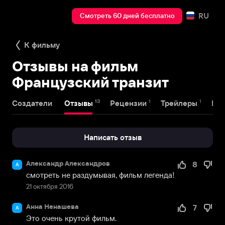
RU
Смотреть 60 дней бесплатно
К фильму
Отзывы на фильм
Французский транзит
13
1
1
Создатели
Отзывы
Рецензии
Трейлеры
На
Написать отзыв
Александр Александров
8
А
смотреть не раздумывая, фильм легенда!
21 октября 2016
Анна Ненашева
7
А
Это очень крутой фильм.