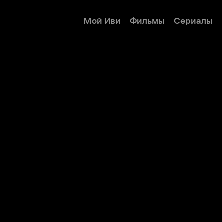
Мой Иви
Фильмы
Сериалы
Детям