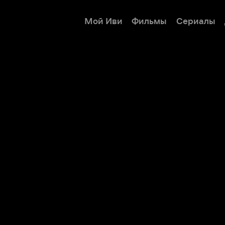
Мой Иви
Фильмы
Сериалы
Детям