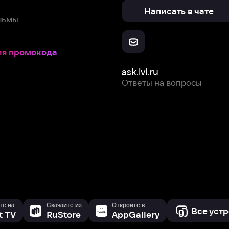
ask.ivi.ru
Ответы на вопросы
Скачайте из
Откройте в
Все устройства
RuStore
AppGallery
с мы собираем и используем
cookie-файлы и некоторые другие да
 сайта, вы соглашаетесь на сбор и использование cookie-файлов 
Box Office, Inc