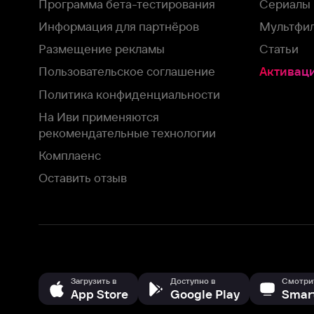
На Иви применяются
рекомендательные технологии
Комплаенс
Оставить отзыв
Загрузить в
Доступно в
Смотрите на
App Store
Google Play
Smart TV
В целях обеспечения наилучшего пользовательского опыта для ва
аналитических и маркетинговых целях. Продолжая просмотр нашего
©
2026
ООО «Иви.ру»
с
Политикой о конфиденциальности.
HBO ® and related service marks are the property of Home 
или обратитесь в
службу поддержки
Согласен