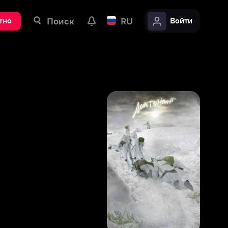
ск
RU
Войти
5
,
7