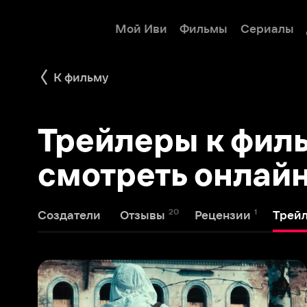
Мой Иви
Фильмы
Сериалы
Детям
К фильму
Трейлеры к фильму
смотреть онлайн
20
1
1
Создатели
Отзывы
Рецензии
Трейлеры