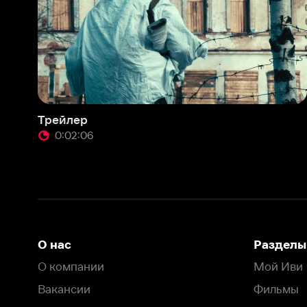
Трейлер
0:02:06
О нас
Разделы
О компании
Мой Иви
Вакансии
Фильмы
Программа бета-тестирования
Сериалы
Информация для партнёров
Мультфильмы
Размещение рекламы
Статьи
Пользовательское соглашение
Активация пром
Политика конфиденциальности