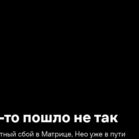
 пошло не так
бой в Матрице, Нео уже в пути
й Иви»