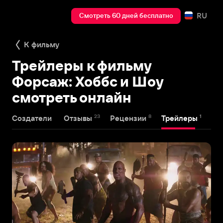
RU
Смотреть 60 дней бесплатно
К фильму
Трейлеры к фильму
Форсаж: Хоббс и Шоу
смотреть онлайн
23
8
1
Создатели
Отзывы
Рецензии
Трейлеры
На