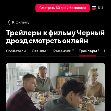
RU
Смотреть 60 дней бесплатно
К фильму
Трейлеры к фильму Черный
дрозд смотреть онлайн
9
2
1
Создатели
Отзывы
Рецензии
Трейлеры
Наг