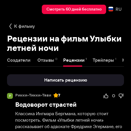
RU
Смотреть 60 дней бесплатно
К фильму
Рецензии на фильм Улыбки
летней ночи
0
1
1
Создатели
Отзывы
Рецензии
Трейлеры
Наг
Написать рецензию
Рикки-Тикки-Тави
7
0
Р
Водоворот страстей
Классика Ингмара Бергмана, которую стоит 
посмотреть. Фильм «Улыбки летней ночи» 
рассказывает об адвокате Фредрике Эгермане, его 