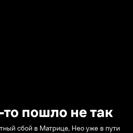
 пошло не так
бой в Матрице, Нео уже в пути
й Иви»