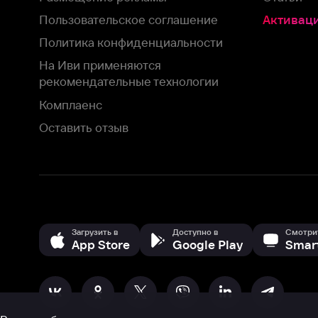
Комплаенс
Оставить отзыв
Загрузить в
Доступно в
Смотрите на
App Store
Google Play
Smart TV
В целях обеспечения наилучшего пользовательского опыта для ва
аналитических и маркетинговых целях. Продолжая просмотр нашего
©
2026
ООО «Иви.ру»
с
Политикой о конфиденциальности.
HBO ® and related service marks are the property of Home 
или обратитесь в
службу поддержки
Согласен