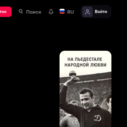
ск
RU
Войти
8
,
3