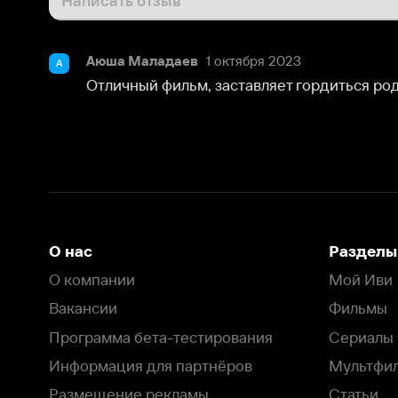
Аюша Маладаев
1 октября 2023
А
Отличный фильм, заставляет гордиться родиной! В
О нас
Разделы
О компании
Мой Иви
Вакансии
Фильмы
Программа бета-тестирования
Сериалы
Информация для партнёров
Мультфильмы
Размещение рекламы
Статьи
Пользовательское соглашение
Активация пром
Политика конфиденциальности
На Иви применяются
рекомендательные технологии