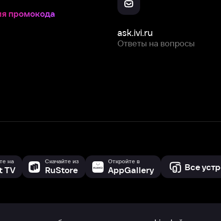
Скачайте из
Откройте в
Все устройства
RuStore
AppGallery
с мы собираем и используем
cookie-файлы и некоторые другие да
 сайта, вы соглашаетесь на сбор и использование cookie-файлов 
Box Office, Inc