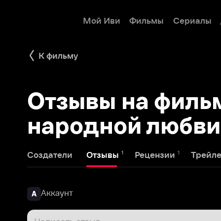
Мой Иви
Фильмы
Сериалы
Детям
К фильму
Отзывы на фильм Н
народной любви
1
1
1
Создатели
Отзывы
Рецензии
Трейлеры
Аккаунт
А
Написать отзыв