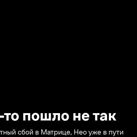
 пошло не так
бой в Матрице, Нео уже в пути
й Иви»