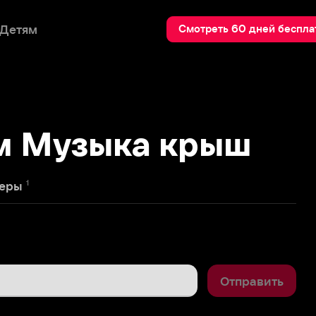
Пои
Смотреть 60 дней бесплатно
Музыка крыш
Отправить
5
 большому огорчению увидел 