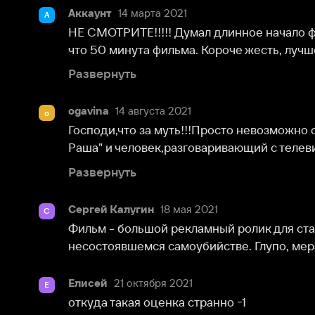
что 50 минута фильма. Короче жесть, лучше трейлер
Развернуть
ogavina
14 августа 2021
o
Господи,что за муть!!!Просто невозможно смотреть
Раша" и человек,разговаривающий с телевизором...С
Развернуть
Сергей Калугин
18 мая 2021
С
Фильм - большой рекламный ролик для станции Rec
несостоявшемся самоубийстве. Глупо, мерзко, гадк
Елисей
21 октября 2021
Е
откуда такая оценка странно -1
Светуля
16 февраля 2022
С
не досмотрела, дико бесило нытьё и это «я без него
Аккаунт
30 сентября 2022
А