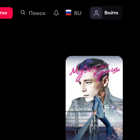
ск
RU
Войти
6
,
7