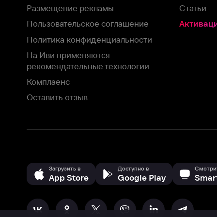
Загрузить в
Доступно в
Смотрите на
App Store
Google Play
Smart TV
В целях обеспечения наилучшего пользовательского опыта для ва
аналитических и маркетинговых целях. Продолжая просмотр нашего
©
2026
ООО «Иви.ру»
с
Политикой о конфиденциальности.
HBO ® and related service marks are the property of Home 
или обратитесь в
службу поддержки
Согласен