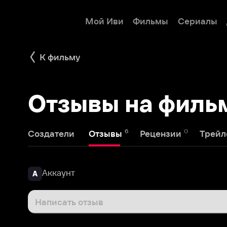
Мой Иви
Фильмы
Сериалы
Детям
К фильму
Отзывы на фильм 
6
0
1
Создатели
Отзывы
Рецензии
Трейлеры
Аккаунт
А
Написать отзыв
Аккаунт
14 марта 2021
А
НЕ СМОТРИТЕ!!!!! Думал длинное начало фильма, к