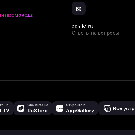
Скачайте из
Откройте в
Все устройства
RuStore
AppGallery
с мы собираем и используем
cookie-файлы и некоторые другие да
 сайта, вы соглашаетесь на сбор и использование cookie-файлов 
Box Office, Inc