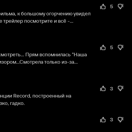
 посмотрите и всё -...
5
... Прям вспомнилась "Наша 
мотрела только из-за...
3
ord, построенный на 
о.
3
0
 умруууу»...
0