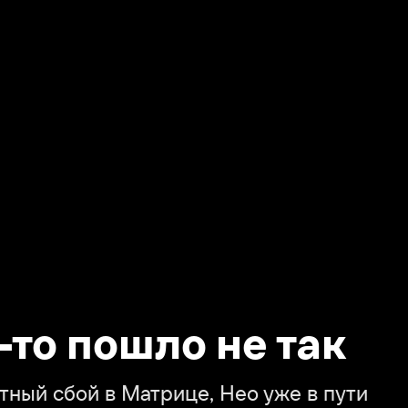
 пошло не так
бой в Матрице, Нео уже в пути
й Иви»