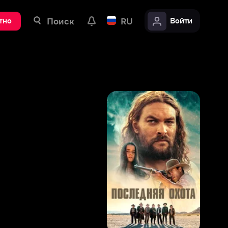
ск
RU
Войти
5
,
6