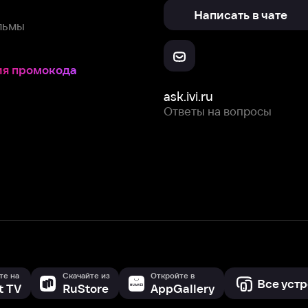
ask.ivi.ru
Ответы на вопросы
Скачайте из
Откройте в
Все устройства
RuStore
AppGallery
с мы собираем и используем
cookie-файлы и некоторые другие да
 сайта, вы соглашаетесь на сбор и использование cookie-файлов 
Box Office, Inc