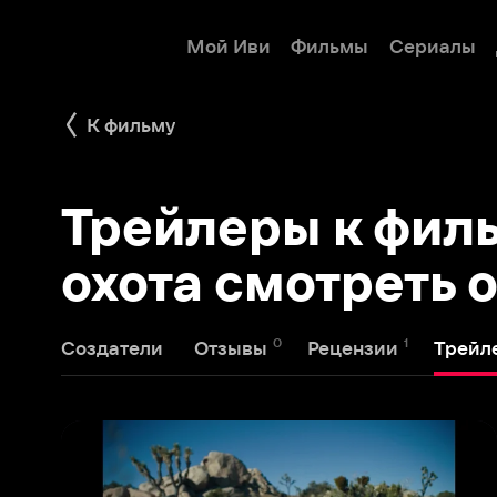
Мой Иви
Фильмы
Сериалы
Детям
К фильму
Трейлеры к фильм
охота смотреть он
0
1
1
Создатели
Отзывы
Рецензии
Трейлеры