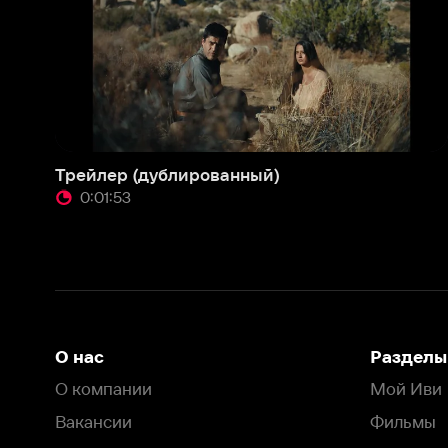
Трейлер (дублированный)
0:01:53
О нас
Разделы
О компании
Мой Иви
Вакансии
Фильмы
Программа бета-тестирования
Сериалы
Информация для партнёров
Мультфильмы
Размещение рекламы
Статьи
Пользовательское соглашение
Активация пром
Политика конфиденциальности