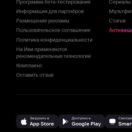
На Иви применяются
рекомендательные технологии
Комплаенс
Оставить отзыв
Загрузить в
Доступно в
Смотрите на
App Store
Google Play
Smart TV
В целях обеспечения наилучшего пользовательского опыта для ва
аналитических и маркетинговых целях. Продолжая просмотр нашего
©
2026
ООО «Иви.ру»
с
Политикой о конфиденциальности.
HBO ® and related service marks are the property of Home 
или обратитесь в
службу поддержки
Согласен