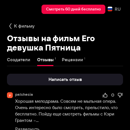
RU
Смотреть 60 дней бесплатно
К фильму
Отзывы на фильм Его
девушка Пятница
1
1
Создатели
Отзывы
Рецензии
Написать отзыв
palshesia
0
p
Хорошая мелодрама. Совсем не мыльная опера. 
Очень интересно было смотреть, прельстило, что 
бесплатно. Пойду еще смотреть фильмы с Кэри 
Грантом –...
Развернуть