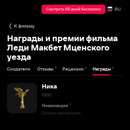
RU
Смотреть 60 дней бесплатно
К фильму
Награды и премии фильма
Леди Макбет Мценского
уезда
4
0
1
Создатели
Отзывы
Рецензии
Награды
Ника
1990
1
Номинации
Лучшая женская роль