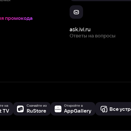
Скачайте из
Откройте в
Все устройства
RuStore
AppGallery
с мы собираем и используем
cookie-файлы и некоторые другие да
 сайта, вы соглашаетесь на сбор и использование cookie-файлов 
Box Office, Inc