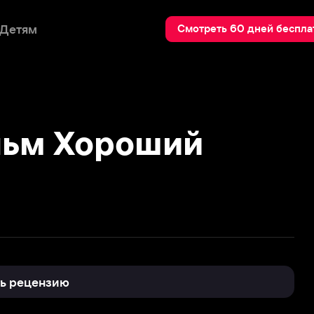
Пои
Смотреть 60 дней бесплатно
м Хороший
нзию
0