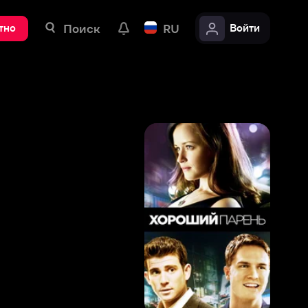
ск
RU
Войти
7
,
4