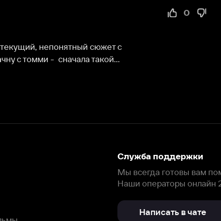
й, непонятный сюжет с 
и -  сначала такой...
Служба поддержки
Мы всегда готовы вам помочь.
Наши операторы онлайн 24/7
Написать в чате
окода
ask.ivi.ru
Ответы на вопросы