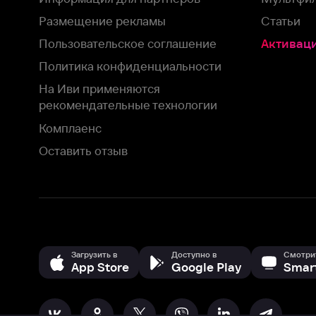
рекомендательные технологии
Комплаенс
Оставить отзыв
Загрузить в
Доступно в
Смотрите на
App Store
Google Play
Smart TV
В целях обеспечения наилучшего пользовательского опыта для ва
аналитических и маркетинговых целях. Продолжая просмотр нашего
©
2026
ООО «Иви.ру»
с
Политикой о конфиденциальности.
HBO ® and related service marks are the property of Home 
или обратитесь в
службу поддержки
Согласен