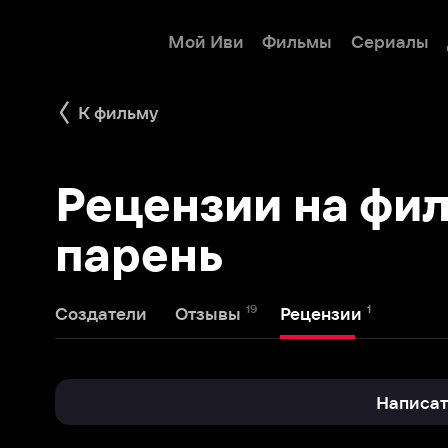
Мой Иви
Фильмы
Сериалы
Детям
К фильму
Рецензии на филь
парень
19
1
Создатели
Отзывы
Рецензии
Написать реце
Olga Morozova
12 февраля 2012
1
O
Ни о чем