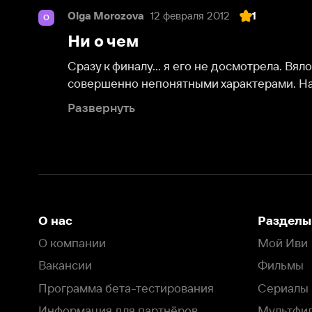
Сразу к финалу... я его не досмотрела. Вялотекущи
совершенно непонятными характерами. Начну с томм
Развернуть
О нас
Разделы
О компании
Мой Иви
Вакансии
Фильмы
Программа бета-тестирования
Сериалы
Информация для партнёров
Мультфильмы
Размещение рекламы
Статьи
Пользовательское соглашение
Активация пром
Политика конфиденциальности
На Иви применяются