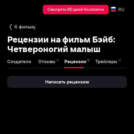
RU
Смотреть 60 дней бесплатно
К фильму
Рецензии на фильм Бэйб:
Четвероногий малыш
4
0
11
Создатели
Отзывы
Рецензии
Трейлеры
На
Написать рецензию