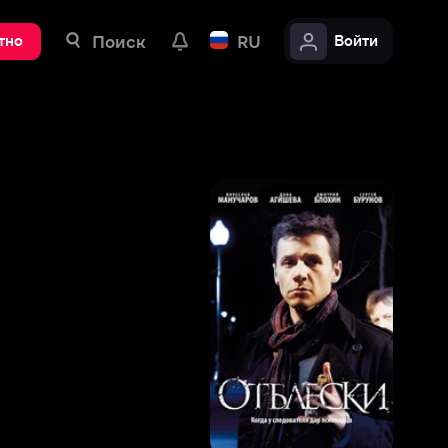
ск
RU
Войти
7
,
2