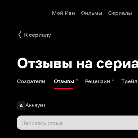
Мой Иви
Фильмы
Сериалы
Детям
К сериалу
Отзывы на сериал 
4
0
1
Создатели
Отзывы
Рецензии
Трейлеры
Аккаунт
А
Написать отзыв
Sergey
20 сентября 2016
S
Фильм унылый, больше 4х серий не осилил.