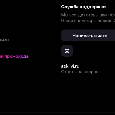
Написать в чате
окода
ask.ivi.ru
Ответы на вопросы
Скачайте из
Откройте в
Все устройства
RuStore
AppGallery
с мы собираем и используем
cookie-файлы и некоторые другие да