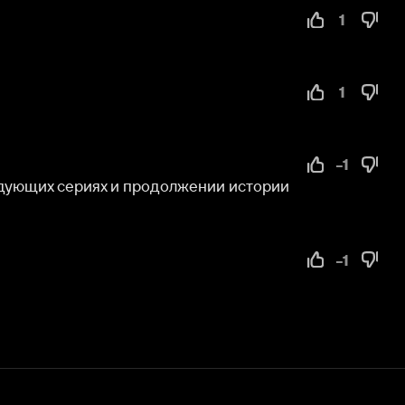
1
-1
сериях и продолжении истории 
-1
Служба поддержки
Мы всегда готовы вам помочь.
Наши операторы онлайн 24/7