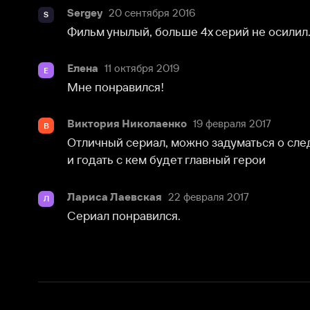
Елена
11 октября 2019
Е
Мне понравился!
Виктория Николаенко
19 февраля 2017
В
Отличный сериал, можно задуматься о следующих 
и годать с кем будет главный герои
Лариса Лаевская
22 февраля 2017
Л
Сериал понравился.
О нас
Разделы
О компании
Мой Иви
Вакансии
Фильмы
Программа бета-тестирования
Сериалы