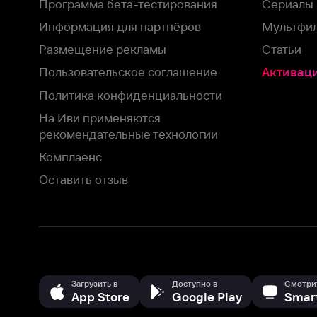
На Иви применяются
рекомендательные технологии
Комплаенс
Оставить отзыв
Загрузить в
Доступно в
Смотрите на
App Store
Google Play
Smart TV
В целях обеспечения наилучшего пользовательского опыта для ва
аналитических и маркетинговых целях. Продолжая просмотр нашего
©
2026
ООО «Иви.ру»
с
Политикой о конфиденциальности.
HBO ® and related service marks are the property of Home 
или обратитесь в
службу поддержки
Согласен