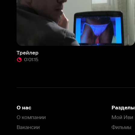
Трейлер
0:01:15
О нас
Разделы
О компании
Мой Иви
Вакансии
Фильмы
Программа бета-тестирования
Сериалы
Информация для партнёров
Мультфильмы
Размещение рекламы
Статьи
Пользовательское соглашение
Активация пром
Политика конфиденциальности