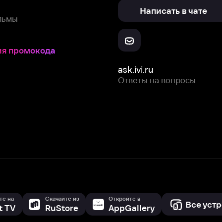
ask.ivi.ru
Ответы на вопросы
Скачайте из
Откройте в
Все устройства
RuStore
AppGallery
с мы собираем и используем
cookie-файлы и некоторые другие да
 сайта, вы соглашаетесь на сбор и использование cookie-файлов 
Box Office, Inc