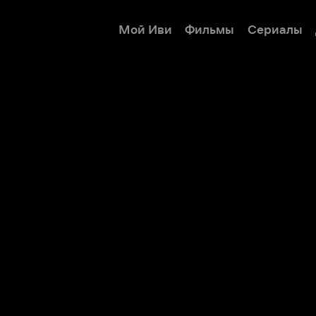
Мой Иви
Фильмы
Сериалы
Детям