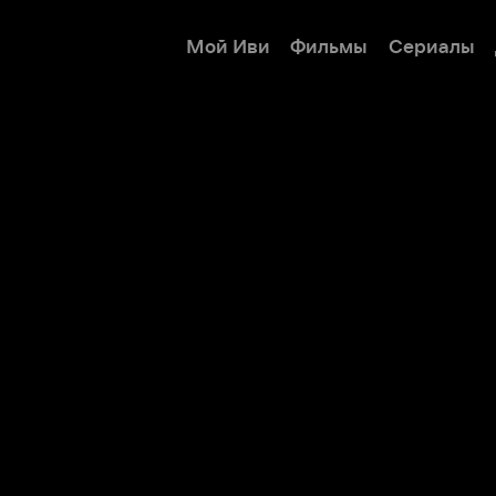
Мой Иви
Фильмы
Сериалы
Детям