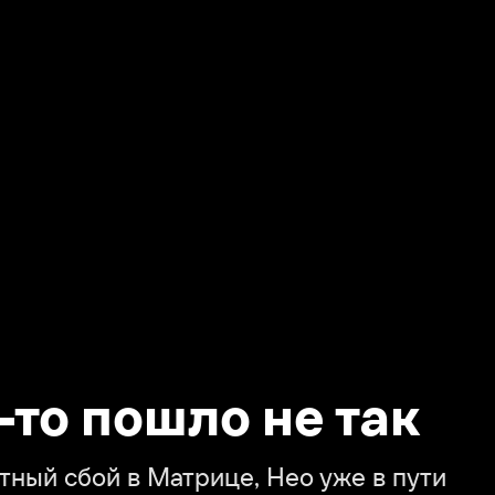
 пошло не так
бой в Матрице, Нео уже в пути
й Иви»