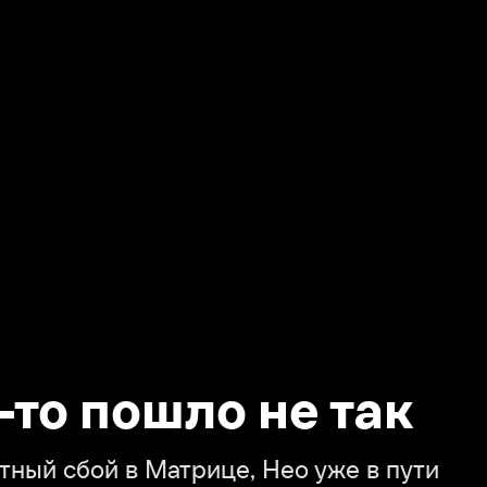
 пошло не так
бой в Матрице, Нео уже в пути
й Иви»