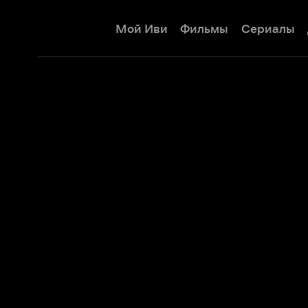
Мой Иви
Фильмы
Сериалы
Детям