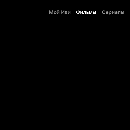
Мой Иви
Фильмы
Сериалы
Детям