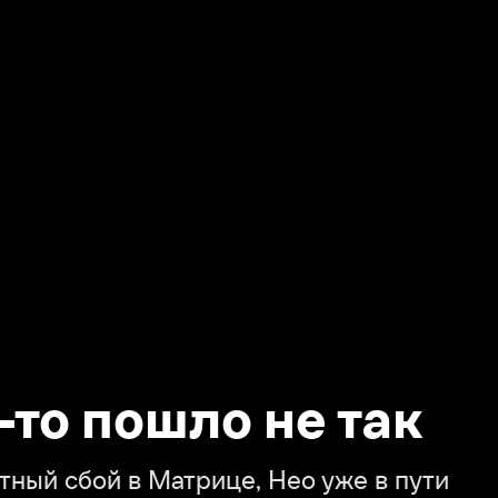
 пошло не так
бой в Матрице, Нео уже в пути
й Иви»