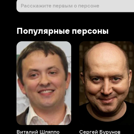
Виталий Шляппо
Сергей Бурунов
Тин
Продюсер
Актёр дубляжа
Прод
О нас
Разделы
О компании
Мой Иви
Вакансии
Фильмы