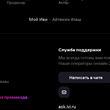
Написать в чате
окода
ask.ivi.ru
Ответы на вопросы
Скачайте из
Откройте в
Все устройства
RuStore
AppGallery