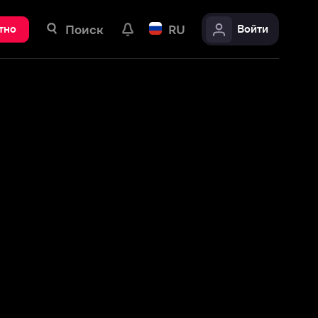
ск
RU
Войти