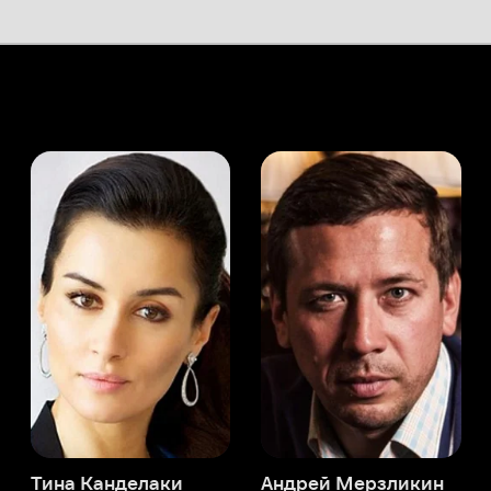
а Канделаки
Андрей Мерзликин
юсер
Актёр
Актёр
Мой Иви
Айтекин Аташ
Служба поддержки
Мы всегда готовы вам помочь.
Наши операторы онлайн 24/7