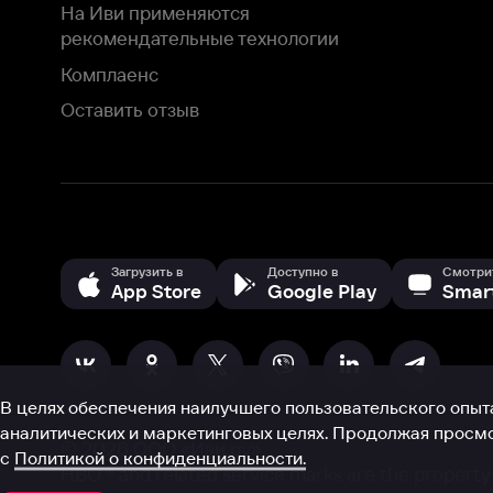
В целях обеспечения наилучшего пользовательского опыта для ва
аналитических и маркетинговых целях. Продолжая просмотр нашего
©
2026
ООО «Иви.ру»
с
Политикой о конфиденциальности.
HBO ® and related service marks are the property of Home 
или обратитесь в
службу поддержки
Согласен