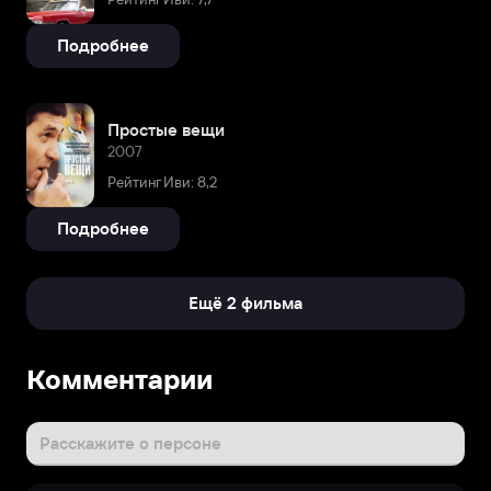
Подробнее
Простые вещи
2007
Рейтинг Иви: 8,2
Подробнее
Ещё 2 фильма
Биография
Комментарии
После
выпуска
Александр
Расскажите о персоне
Безруков
присоединился