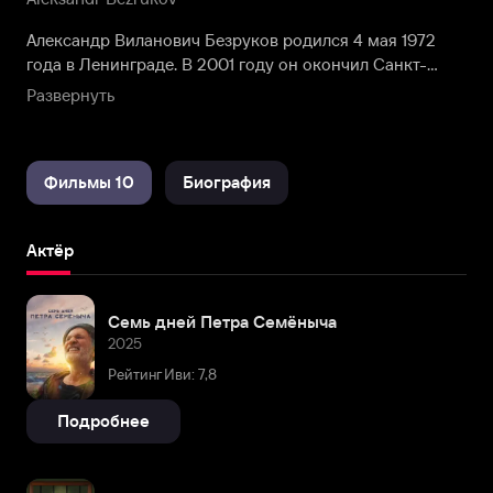
Александр Виланович Безруков родился 4 мая 1972
года в Ленинграде. В 2001 году он окончил Санкт-
Петербургскую государственную академию
Развернуть
театрального искусства, где учился на курсе Григория
Козлова. За время обучения начинающий актер успел
выступить в нескольких студенческих спектаклях:
Фильмы 10
Биография
играл Федерико Каландрино в “Декамероне”, Белевича
в “Самоубийце”, сразу обоих отцов семейств Монтекки
и Капулетти в постановке шекспировской трагедии и,
Актёр
наконец, царя Салтана в пушкинской сказке.
Семь дней Петра Семёныча
2025
Рейтинг Иви: 7,8
Подробнее