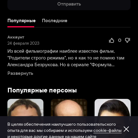
Отправить
к
труппе
Театра
Популярные
Последние
на
Литейном.
Аккаунт
Первый
0
24 февраля 2023
персонаж,
Из всей фильмографии наиблее известен фильм,
представленный
"Родители строго режима", но я как то не помню там
Александром
Александра Безрукова. Но в сериале "Формула
на
преступлен...
«профессиональной»
Развернуть
сцене,
оказался
Популярные персоны
женщиной:
актёр
сыграл
мисс
Жаксон,
В целях обеспечения наилучшего пользовательского
английскую
опыта для вас мы собираем и используем
cookie-файлы
гувернантку
и некоторые другие данные
на нашем сайте